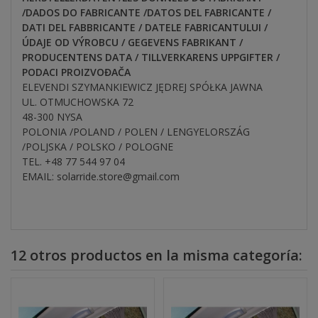
/DADOS DO FABRICANTE /DATOS DEL FABRICANTE /
DATI DEL FABBRICANTE / DATELE FABRICANTULUI /
ÚDAJE OD VÝROBCU / GEGEVENS FABRIKANT /
PRODUCENTENS DATA / TILLVERKARENS UPPGIFTER /
PODACI PROIZVOĐAČA
ELEVENDI SZYMANKIEWICZ JĘDREJ SPÓŁKA JAWNA
UL. OTMUCHOWSKA 72
48-300 NYSA
POLONIA /POLAND / POLEN / LENGYELORSZÁG
/POLJSKA / POLSKO / POLOGNE
TEL. +48 77 544 97 04
EMAIL: solarride.store@gmail.com
12 otros productos en la misma categoría: