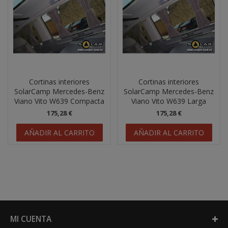
Cortinas interiores
Cortinas interiores
SolarCamp Mercedes-Benz
SolarCamp Mercedes-Benz
Viano Vito W639 Compacta
Viano Vito W639 Larga
(2003-2014)
(2003-2014)
175,28 €
175,28 €
AÑADIR AL CARRITO
AÑADIR AL CARRITO
MI CUENTA