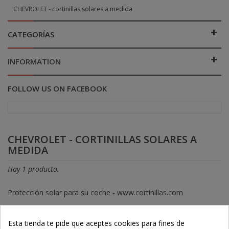
CHEVROLET - cortinillas solares a medida
CATEGORÍAS
INFORMATION
FOLLOW US ON FACEBOOK
CHEVROLET - CORTINILLAS SOLARES A
MEDIDA
Hay 1 producto.
Protección solar para su coche - www.cortinillas.com
Esta tienda te pide que aceptes cookies para fines de
Ordenar por