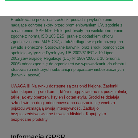
znajdujące się na liście zabronionych substancji chemicznych.
Proces ten poświadczony jest Certyfikatem.
.
Produkowane przez nas zasłonki posiadają wykończenie
nadające ochronę skóry przed promieniowaniem UV, zgodnie z
oznaczeniem SPF 50+. Efekt jest trwały: na wielokrotne pranie
zgodne z normą ISO 105 E2S, pranie z dodatkiem chloru
zgodnie z normą M&S C37, a także długotrwałą ekspozycje na
światło słoneczne. Stosowane barwniki oraz środki pomocnicze
spełniają wytyczne Dyrektywy UE 2002/61/EC z 19 Lipca
2002(zawierającej Regulacje (EC) Nr 1907/2006 z 18 Grudnia
2006) odnoszącą się do ograniczeń we wprowadzaniu do obrotu i
stosowaniu niektórych substancji i preparatów niebezpiecznych
(barwniki azowe)
UWAGA !!! Na rynku dostępne są zasłonki klejone. Zasłonki
takie klejone są środkami , które mogą zawierać rozpuszczalniki,
takie jak etylobenzen, ksylen i octan etylu. Środki te działają
szkodliwie na drogi oddechowe a po nagrzaniu się wnętrza
pojazdu wzmagają swoją intensywność. Zadbaj o
bezpieczeństwo własne i swoich bliskich. Kupuj tylko
bezpieczne produkty
Informacje GPSR