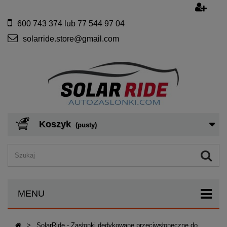
600 743 374 lub 77 544 97 04
solarride.store@gmail.com
Koszyk
(pusty)
MENU
>
SolarRide - Zasłonki dedykowane przeciwsłoneczne do