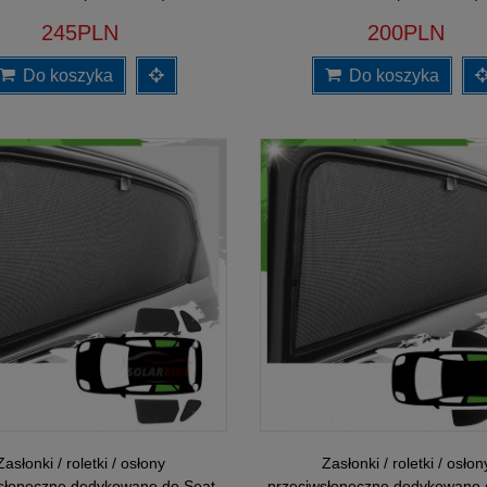
245PLN
200PLN
Do koszyka
Do koszyka
Zasłonki / roletki / osłony
Zasłonki / roletki / osłon
słoneczne dedykowane do Seat
przeciwsłoneczne dedykowane