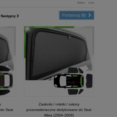
Siatka
Lista
Porównaj (
0
)
Następny
y
Zasłonki / roletki / osłony
 do Seat
przeciwsłoneczne dedykowane do Seat
Altea (2004-2009)