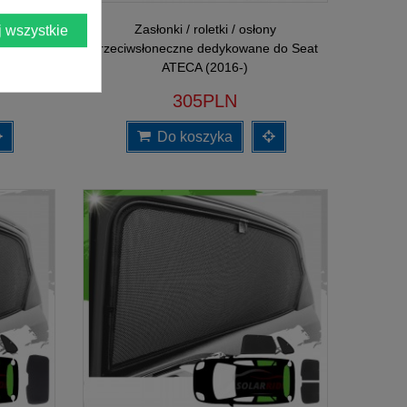
y
Zasłonki / roletki / osłony
 wszystkie
 do Seat
przeciwsłoneczne dedykowane do Seat
ATECA (2016-)
305PLN
Do koszyka