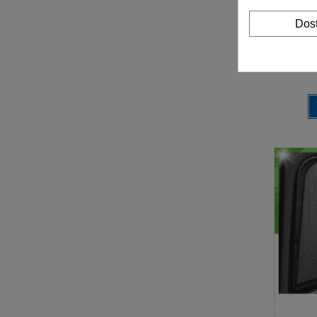
Dos
przeci
L