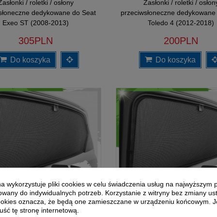
Zasłonki / roletki / osłony
Zasłonki / roletki / osłon
słoneczne dedykowane do Seat
przeciwsłoneczne dedykowane
Exeo ST (2008-2013)
Toledo 4 (2012-2018)
305PLN
200PLN
Do koszyka
Do koszyka
yna wykorzystuje pliki cookies w celu świadczenia usług na najwyższym 
wany do indywidualnych potrzeb. Korzystanie z witryny bez zmiany us
okies oznacza, że będą one zamieszczane w urządzeniu końcowym. Je
uść tę stronę internetową.