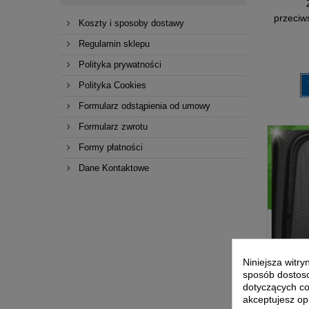
przeciw
Koszty i sposoby dostawy
Regulamin sklepu
Polityka prywatności
Polityka Cookies
Formularz odstąpienia od umowy
Formularz zwrotu
Formy płatności
Dane Kontaktowe
Niniejsza witr
sposób dostoso
dotyczących co
akceptujesz op