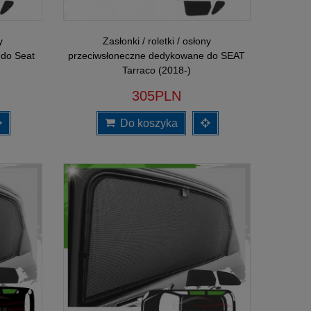
y
Zasłonki / roletki / osłony
 do Seat
przeciwsłoneczne dedykowane do SEAT
Tarraco (2018-)
305PLN
Do koszyka