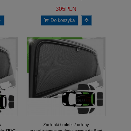
305PLN
Do koszyka
y
Zasłonki / roletki / osłony
 do SEAT
przeciwsłoneczne dedykowane do Seat