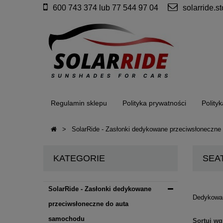
600 743 374 lub 77 544 97 04
solarride.
Regulamin sklepu
Polityka prywatności
Polity
>
SolarRide - Zasłonki dedykowane przeciwsłoneczne
KATEGORIE
SEA
SolarRide - Zasłonki dedykowane
Dedykowan
przeciwsłoneczne do auta
samochodu
Sortuj wg