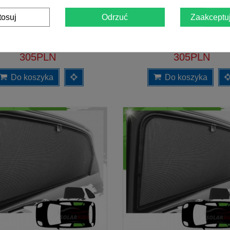
Zasłonki / roletki / osłony
Zasłonki / roletki / osłon
tosuj
Odrzuć
Zaakceptuj
wsłoneczne SolarRide do Seat
przeciwsłoneczne dedykowane
eon 3 III ST (2012-2020)
Altea XL (2006-2015)
305PLN
305PLN
Do koszyka
Do koszyka