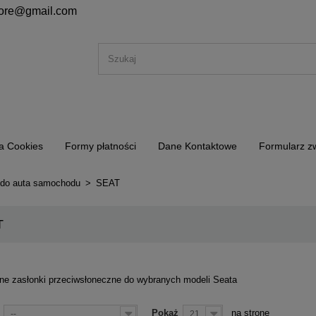
store@gmail.com
ka Cookies
Formy płatności
Dane Kontaktowe
Formularz z
 do auta samochodu
>
SEAT
T
e zasłonki przeciwsłoneczne do wybranych modeli Seata
Pokaż
na stronę
--
21