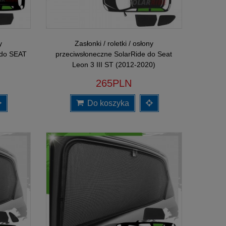
y
Zasłonki / roletki / osłony
 do SEAT
przeciwsłoneczne SolarRide do Seat
Leon 3 III ST (2012-2020)
265PLN
Do koszyka