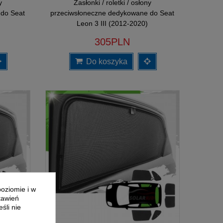
y
Zasłonki / roletki / osłony
 do Seat
przeciwsłoneczne dedykowane do Seat
Leon 3 III (2012-2020)
305PLN
Do koszyka
poziomie i w
tawień
śli nie