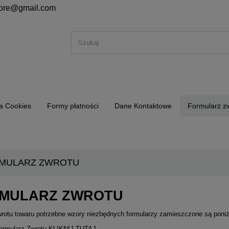
store@gmail.com
ka Cookies
Formy płatności
Dane Kontaktowe
Formularz z
MULARZ ZWROTU
MULARZ ZWROTU
wrotu towaru potrzebne wzory niezbędnych formularzy zamieszczone są poni
ormularz Zwrotu
KLIKNIJ TUTAJ