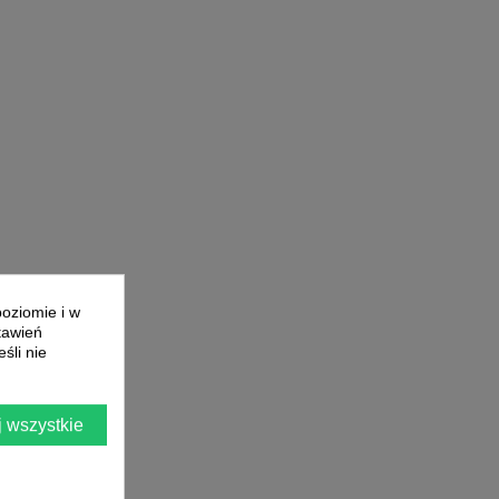
poziomie i w
tawień
śli nie
 wszystkie