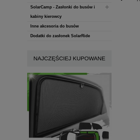
SolarCamp - Zasłonki do busów i
kabiny kierowcy
Inne akcesoria do busów
Dodatki do zasłonek SolarRide
Uniwersalne zasłonki działowe do Busów
NAJCZĘŚCIEJ KUPOWANE