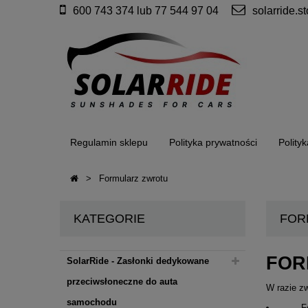
600 743 374 lub 77 544 97 04
solarride.
Regulamin sklepu
Polityka prywatności
Polity
Zasłonki / roletki / osłony
>
Formularz zwrotu
przeciwsłoneczne dedykowane do Skoda
Octavia 3 III Liftback (2013-2019)
KATEGORIE
FOR
FOR
SolarRide - Zasłonki dedykowane
przeciwsłoneczne do auta
W razie z
samochodu
F