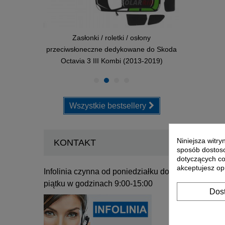
Zasłonki / roletki / osłony
przeciwsłoneczne dedykowane do Skoda
Octavia 3 III Kombi (2013-2019)
Wszystkie bestsellery
Niniejsza witr
KONTAKT
sposób dostoso
dotyczących co
akceptujesz op
Infolinia czynna od poniedziałku do
piątku w godzinach 9:00-15:00
Dos
Zasłonki / roletki / osłony