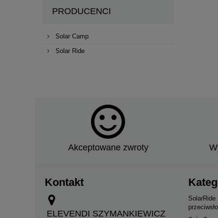
PRODUCENCI
Solar Camp
Solar Ride
Uniwersalne zasłonki działowe do Busów
Akceptowane zwroty
Wy
Kontakt
Kateg
SolarRide
przeciwsł
ELEVENDI SZYMANKIEWICZ