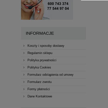
przeciwsłoneczne dedykowane do Skoda
Octavia 2 II Liftback (2004-2013)
INFORMACJE
Koszty i sposoby dostawy
Regulamin sklepu
Polityka prywatności
Polityka Cookies
Formularz odstąpienia od umowy
Formularz zwrotu
Zasłonki / roletki / osłony
przeciwsłoneczne dedykowane do Skoda
Formy płatności
Octavia 3 III Liftback (2013-2019)
Dane Kontaktowe