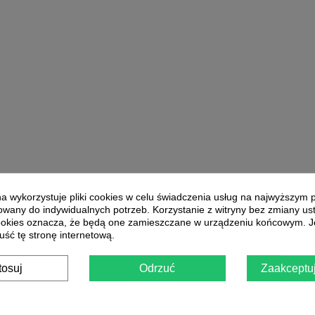
yna wykorzystuje pliki cookies w celu świadczenia usług na najwyższym 
wany do indywidualnych potrzeb. Korzystanie z witryny bez zmiany us
okies oznacza, że będą one zamieszczane w urządzeniu końcowym. Je
uść tę stronę internetową.
tosuj
Odrzuć
Zaakceptuj