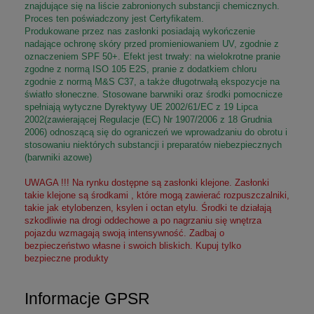
znajdujące się na liście zabronionych substancji chemicznych.
Proces ten poświadczony jest Certyfikatem.
Produkowane przez nas zasłonki posiadają wykończenie
nadające ochronę skóry przed promieniowaniem UV, zgodnie z
oznaczeniem SPF 50+. Efekt jest trwały: na wielokrotne pranie
zgodne z normą ISO 105 E2S, pranie z dodatkiem chloru
zgodnie z normą M&S C37, a także długotrwałą ekspozycje na
światło słoneczne. Stosowane barwniki oraz środki pomocnicze
spełniają wytyczne Dyrektywy UE 2002/61/EC z 19 Lipca
2002(zawierającej Regulacje (EC) Nr 1907/2006 z 18 Grudnia
2006) odnoszącą się do ograniczeń we wprowadzaniu do obrotu i
stosowaniu niektórych substancji i preparatów niebezpiecznych
(barwniki azowe)
UWAGA !!! Na rynku dostępne są zasłonki klejone. Zasłonki
takie klejone są środkami , które mogą zawierać rozpuszczalniki,
takie jak etylobenzen, ksylen i octan etylu. Środki te działają
szkodliwie na drogi oddechowe a po nagrzaniu się wnętrza
pojazdu wzmagają swoją intensywność. Zadbaj o
bezpieczeństwo własne i swoich bliskich. Kupuj tylko
bezpieczne produkty
Informacje GPSR