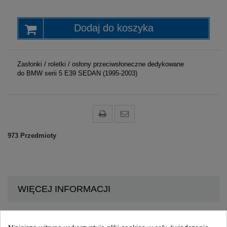
Dodaj do koszyka
Zasłonki / roletki / osłony przeciwsłoneczne dedykowane
do
BMW serii 5 E39 SEDAN (1995-2003)
973
Przedmioty
WIĘCEJ INFORMACJI
Komplet zasłonek do
BMW serii 5 E39 SEDAN (1995-2003)