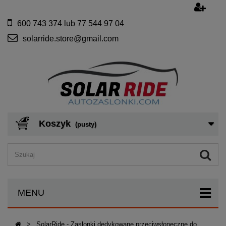
600 743 374 lub 77 544 97 04
solarride.store@gmail.com
Koszyk
(pusty)
MENU
>
SolarRide - Zasłonki dedykowane przeciwsłoneczne do