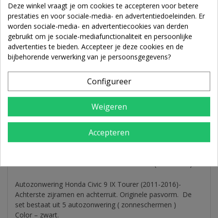
Deze winkel vraagt je om cookies te accepteren voor betere
prestaties en voor sociale-media- en advertentiedoeleinden. Er
worden sociale-media- en advertentiecookies van derden
gebruikt om je sociale-mediafunctionaliteit en persoonlijke
advertenties te bieden. Accepteer je deze cookies en de
bijbehorende verwerking van je persoonsgegevens?
Configureer
Weigeren
MORE INFO
Accepteren
DOWNLOAD
AUTOZONWERING, ZONWERING,
ZONNESCHERMEN Honda Civic 9 IX Tourer (2011-2016)
Autozonwering Honda Civic 9 IX Tourer (2011-2016)-
Achterste zijramen en achterruit. Originele pasvorm. De
set bestaat uit 5 autozonwering ( zonneschermen )
Color – zwart.