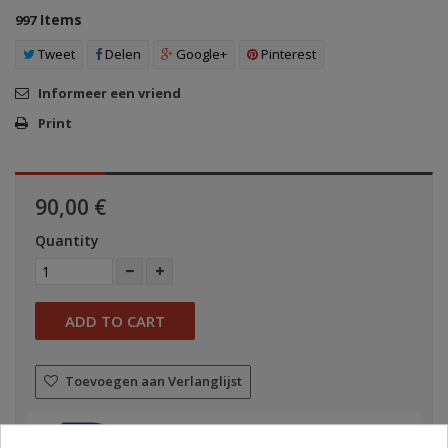
Items
997
Tweet
Delen
Google+
Pinterest
Informeer een vriend
Print
90,00 €
Quantity
ADD TO CART
Toevoegen aan Verlanglijst