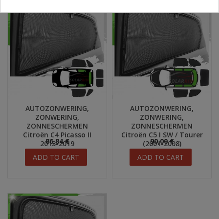
AUTOZONWERING,
AUTOZONWERING,
ZONWERING,
ZONWERING,
ZONNESCHERMEN
ZONNESCHERMEN
Citroën C4 Picasso II
Citroën C5 I SW / Tourer
86,84 €
90,00 €
2013-2019
(2001-2008)
ADD TO CART
ADD TO CART