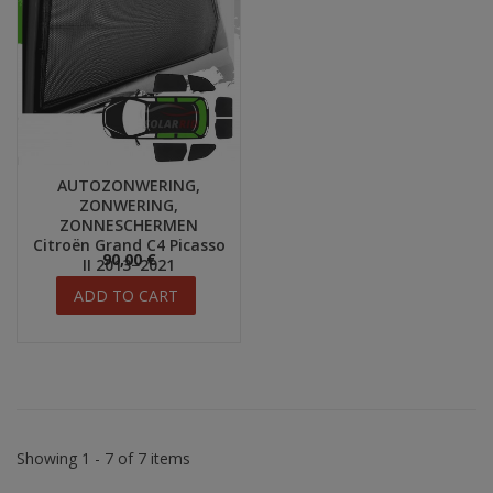
AUTOZONWERING,
ZONWERING,
ZONNESCHERMEN
Citroën Grand C4 Picasso
90,00 €
II 2013−2021
ADD TO CART
Showing 1 - 7 of 7 items