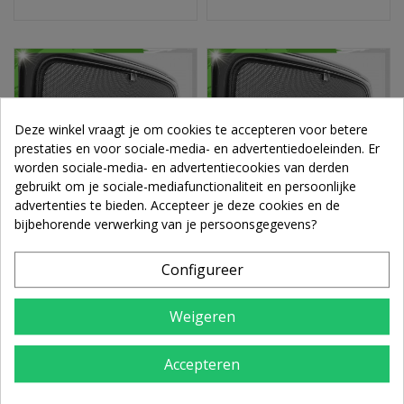
Deze winkel vraagt je om cookies te accepteren voor betere
prestaties en voor sociale-media- en advertentiedoeleinden. Er
worden sociale-media- en advertentiecookies van derden
gebruikt om je sociale-mediafunctionaliteit en persoonlijke
advertenties te bieden. Accepteer je deze cookies en de
bijbehorende verwerking van je persoonsgegevens?
AUTOZONWERING,
AUTOZONWERING,
ZONWERING,
ZONWERING,
Configureer
ZONNESCHERMEN
ZONNESCHERMEN
CITROEN C4 I 2004-2010
Citroën C5 II Tourer
72,01 €
90,00 €
(2008-2017)
Weigeren
ADD TO CART
ADD TO CART
Accepteren