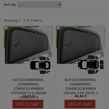
Sort by
Showing 1 - 7 of 7 items
AUTOZONWERING,
AUTOZONWERING,
ZONWERING,
ZONWERING,
ZONNESCHERMEN
ZONNESCHERMEN
CITROEN C5 II SEDAN
Citroën C4 II (2010 -)
72,01 €
86,84 €
(2008-2017)
ADD TO CART
ADD TO CART