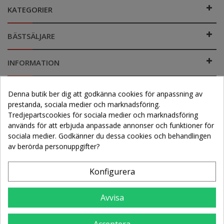
KATEGORIER
BÄSTSÄLJARE
INFORMATION
PAYMENTS
Denna butik ber dig att godkänna cookies för anpassning av
prestanda, sociala medier och marknadsföring.
Tredjepartscookies för sociala medier och marknadsföring
FOLLOW US ON FACEBOOK
används för att erbjuda anpassade annonser och funktioner för
sociala medier. Godkänner du dessa cookies och behandlingen
av berörda personuppgifter?
Inicio
Konfigurera
List of pages in Inicio:
Avvisa
Köpvilkor
Cookie Policy
Acceptera