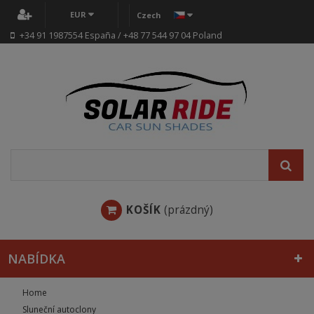
EUR
Czech
+34 91 1987554 España / +48 77 544 97 04 Poland
KOŠÍK
(prázdný)
NABÍDKA
Home
Sluneční autoclony