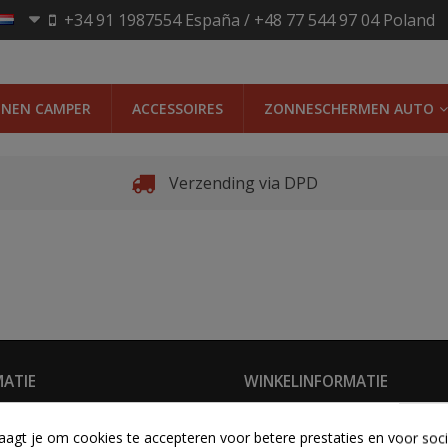
+34 91 1987554 España / +48 77 544 97 04 Poland
JNEN CAMPER
ACCESSOIRES
ZONNESCHERMEN AUTO
Verzending via DPD
ATIE
WINKELINFORMATIE
dingen
Elevendi Sp.j
aagt je om cookies te accepteren voor betere prestaties en voor soc