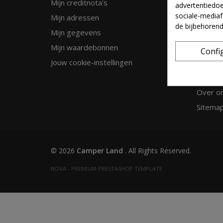
Mijn creditnota's
Nieuwe
advertentiedoe
sociale-mediaf
Mijn adressen
Best ve
de bijbehoren
Mijn gegevens
Contact
Mijn waardebonnen
Politica
Confi
Jouw cookie-instellingen
Condici
Privacy 
Over o
Sitema
© 2026
Camper Land
. All Rights Reserved.
NOVA - PREMIUM PRESTASHOP TEMPLATE