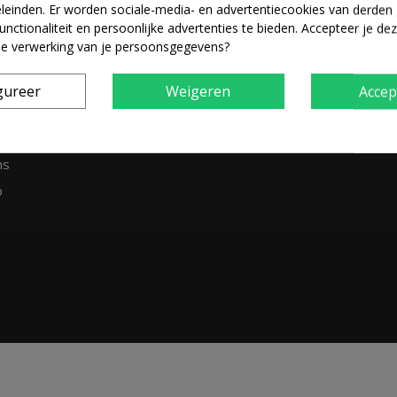
ul. Otmuchowska 72
 producten
leinden. Er worden sociale-media- en advertentiecookies van derden 
unctionaliteit en persoonlijke advertenties te bieden. Accepteer je de
rkochte producten
de verwerking van je persoonsgegevens?
Bel ons nu:
+34 91 198 75 54 
eer ons
Madrid) / +48 77 544 97 04 (
 de cookies
gureer
Weigeren
Accep
E-mail:
cortinascamper@gmai
ones de uso
policy
ns
p